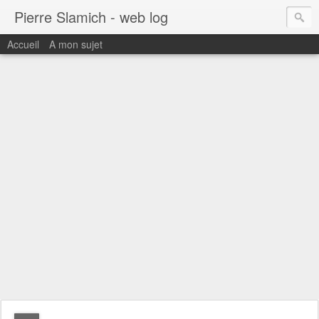
Pierre Slamich - web log
Accueil
A mon sujet