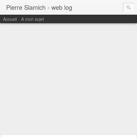
Pierre Slamich - web log
Accueil
A mon sujet