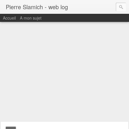
Pierre Slamich - web log
Accueil
A mon sujet