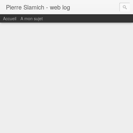
Pierre Slamich - web log
Accueil
A mon sujet